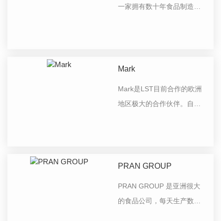
一家拥有数十年食品制造经
验的大型企业，也是食品巧
克力行业的**企业，其产品在
市场上具有很强的品牌**度。
2015年开始合作，随着合作
​Mark
的增加和彼此的深入了解。
Mark是LST目前合作的欧洲
在产品开发上，两家公司形
地区极大的合作伙伴。自
成了深度开发和服务的战略
2018年以来，每年都有数百
合作。
万个项目在建设，包括但不
限于巧克力浇注机、调质
机、涂层机等！专业的售前
PRAN GROUP
和售后服务为我们之间的合
PRAN GROUP 是亚洲很大
作奠定了坚实的基础，期待
的食品公司，每天生产数百
在更多的项目上开展合作！
吨不同种类的巧克力，巧克