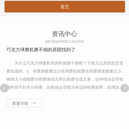
资讯中心
INFORMATION CENTER
巧克力球磨机磨不细的原因找到了
为什么巧克力球磨机有的时候磨不细呢？下面几点原因您是需
要知道的。1、研磨体数量过少若球磨机粗磨仓研磨体装载量过少、
钢球太小或细磨仓研磨体填充率比粗磨仓低太多，这种情况会导致
物料得不到充分研磨，自然就会导致没有达到研磨效果，应增加研
磨体装载量，调整研磨体级配，增加大球的配比，或适当提高细磨
仓研磨体的填充率。2、喂料量过多
查看详情