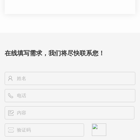
力豆是他们的主要产品之
一。他们共有5台LST制造的
1T容量巧克力豆包衣机，同
时他们正在计划购买更多设
备。
在线填写需求，我们将尽快联系您！